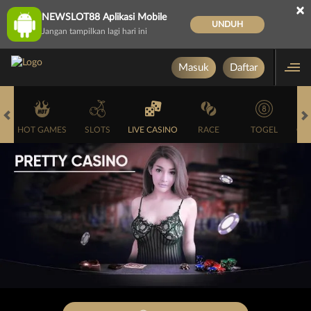
×
NEWSLOT88 Aplikasi Mobile
UNDUH
Jangan tampilkan lagi hari ini
Masuk
Daftar
HOT GAMES
SLOTS
LIVE CASINO
RACE
TOGEL
OL