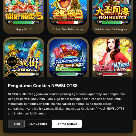
RTP
95%
RTP
82%
RTP
94%
Happy Fish 5
Golden Toad Fish Hunting
Fish Hunting: Da Sheng Nao Hai
RTP
85%
RTP
93%
RTP
79%
Fish Hunting: Yao Qian Shu
Fish Hunter 2 EX-Novice
Lucky Wheel
Pengaturan Cookies NEWSLOT88
NEWSLOT88 menggunakan cookies penting agar situs dapat berjalan dengan baik.
Dengan persetujuan Anda, kami juga dapat menggunakan cookies analitik untuk
memahami penggunaan situs, meningkatkan performa, serta memberikan
pengalaman yang lebih nyaman. Silakan membaca
Kebijakan Privasi NEWSLOT88
untuk informasi lebih lanjut.
Tolak
Atur Cookies
Terima Semua
RTP
85%
RTP
82%
RTP
87%
Beranda
Promosi
Masuk
Hub. Kami
Akun Saya
Fish Hunter Monster Awaken
Fish Hunter 2 EX-Newbie
Fish Hunter 2 EX-My Club