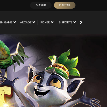
MASUK
DAFTAR
SH GAME
ARCADE
POKER
E-SPORTS
SABUNG AYAM