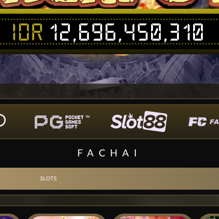
IDR
12,696,450,310
FACHAI
SLOTS