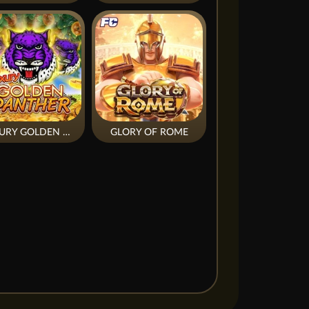
LUXURY GOLDEN PANTHER
GLORY OF ROME