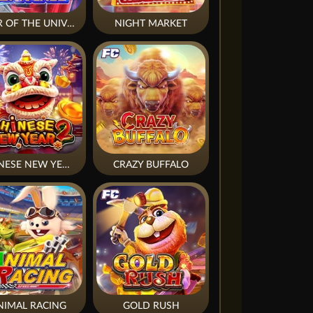
WAR OF THE UNIVERSE
NIGHT MARKET
CHINESE NEW YEAR 2
CRAZY BUFFALO
NIMAL RACING
GOLD RUSH