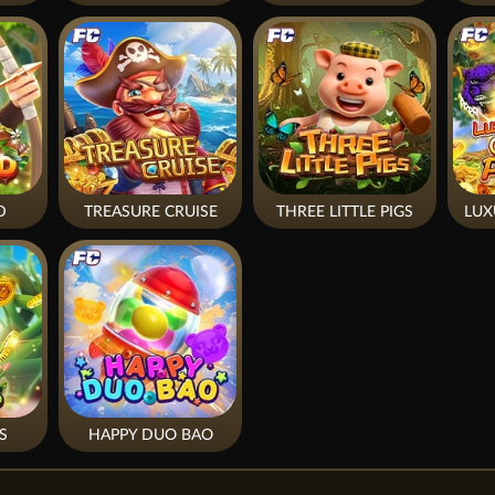
D
TREASURE CRUISE
THREE LITTLE PIGS
S
HAPPY DUO BAO