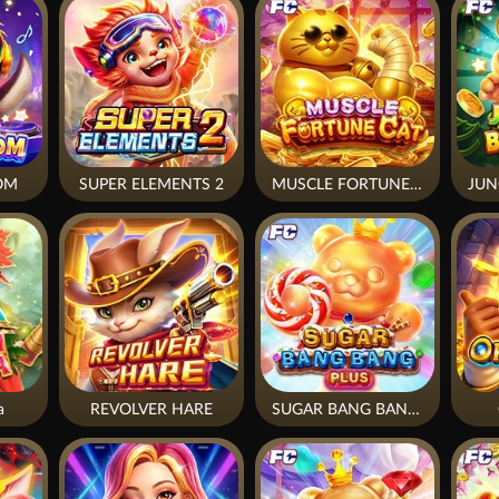
OM
SUPER ELEMENTS 2
MUSCLE FORTUNE CAT
a
REVOLVER HARE
SUGAR BANG BANG PLUS