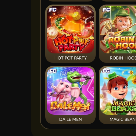
HOT POT PARTY
ROBIN HOO
DA LE MEN
MAGIC BEAN