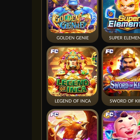
GOLDEN GENIE
SUPER ELEME
LEGEND OF INCA
SWORD OF KI