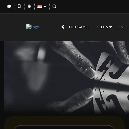
HOT GAMES
SLOTS
LIVE 