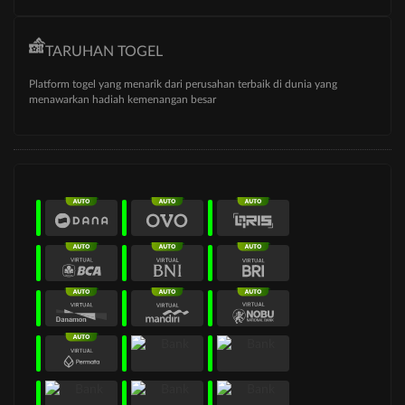
TARUHAN TOGEL
Platform togel yang menarik dari perusahan terbaik di dunia yang
menawarkan hadiah kemenangan besar