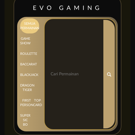
EVO GAMING
SEMUA
PERMAINAN
GAME
SHOW
ROULETTE
BACCARAT
BLACKJACK
DRAGON
TIGER
FIRST
TOP
PERSON
CARD
SUPER
SIC
BO