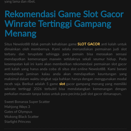
yang lama dan ribet.
Rekomendasi Game Slot Gacor
Winrate Tertinggi Gampang
Menang
Situs Newslot88 tidak pernah kehabisan game
SLOT GACOR
anti kalah untuk
dimainkan oleh membernya. Kami selalu menyediakan permainan judi slot
terbaru dan terupdate sehingga para pemain bisa merasakan sensasi
mendapatkan kemenangan maxwin setidaknya sekali seumur hidup. Pada
kesempatan kali ini kami akan memberikan rekomendasi permainan slot gacor
anti kalah yang harus anda coba di situs slot online Newslot88. Kami berani
memberikan jaminan kalau anda akan mendapatkan keuntungan yang
maksimal dalam waktu singkat saja bahkan hanya dengan menggunakan modal
receh saja. Berikut adalah 5 game
slot
gacor gampang menang yang memiliki
winrate tertinggi 2026 terbukti bisa mendatangkan kemenangan dengan
perkalian maxwin tanpa batas untuk para pecinta judi slot gacor dimanapun.
Sweet Bonanza Super Scatter
Mahjong Ways 3
Gates of Olympus
Wukong Black Scatter
Starlight Princess