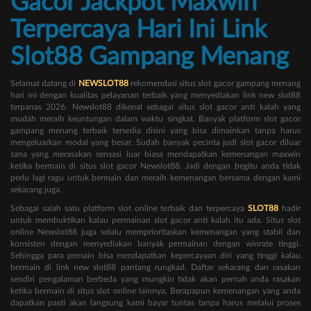
Gacor Jackpot Maxwin
Terpercaya Hari Ini Link
Slot88 Gampang Menang
Selamat datang di
NEWSLOT88
rekomendasi situs slot gacor gampang menang
hari ini dengan kualitas pelayanan terbaik yang menyediakan link new slot88
terpanas 2026. Newslot88 dikenal sebagai situs slot gacor anti kalah yang
mudah meraih keuntungan dalam waktu singkat. Banyak platform slot gacor
gampang menang terbaik tersedia disini yang bisa dimainkan tanpa harus
mengeluarkan modal yang besar. Sudah banyak pecinta judi slot gacor diluar
sana yang merasakan sensasi luar biasa mendapatkan kemenangan maxwin
ketika bermain di situs slot gacor Newslot88. Jadi dengan begitu anda tidak
perlu lagi ragu untuk bermain dan meraih kemenangan bersama dengan kami
sekarang juga.
Sebagai salah satu platform slot online terbaik dan terpercaya
SLOT88
hadir
untuk membuktikan kalau permainan slot gacor anti kalah itu ada. Situs slot
online Newslot88 juga selalu memprioritaskan kemenangan yang stabil dan
konsisten dengan menyediakan banyak permainan dengan winrate tinggi.
Sehingga para pemain bisa mendapatkan kepercayaan diri yang tinggi kalau
bermain di link new slot88 pantang rungkad. Daftar sekarang dan rasakan
sendiri pengalaman berbeda yang mungkin tidak akan pernah anda rasakan
ketika bermain di situs slot online lainnya. Berapapun kemenangan yang anda
dapatkan pasti akan langsung kami bayar tuntas tanpa harus melalui proses