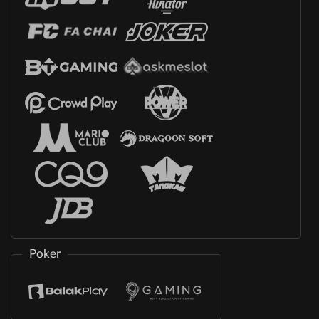
Poker