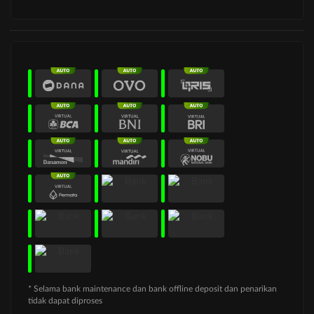
* Selama bank maintenance dan bank offline deposit dan penarikan
tidak dapat diproses