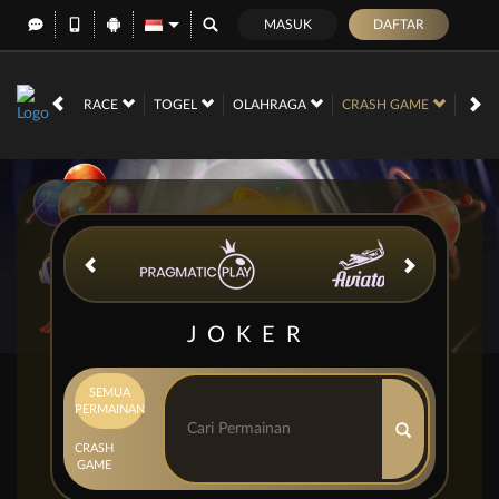
MASUK
DAFTAR
 CASINO
RACE
TOGEL
OLAHRAGA
CRASH GAME
ARC
JOKER
SEMUA
PERMAINAN
CRASH
GAME