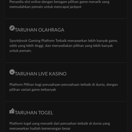
Penyedia slot online dengan beragam pilihan game menarik yang
memudahkan pemain untuk mencapai jackpot
TARUHAN OLAHRAGA
Sportsbook Gaming Platform Terbaik menawarkan lebih banyak game,
odds yang lebih tinggi, dan menyediakan pilihan yang lebih banyak
untuk pemain.
TARUHAN LIVE KASINO
Platform Pilihan bagi perusahaan-perusahaan terbaik di dunia, dengan
pilihan variasi game terbanyak
TARUHAN TOGEL
Platform togel yang menarik dari perusahan terbaik di dunia yang
menawarkan hadiah kemenangan besar