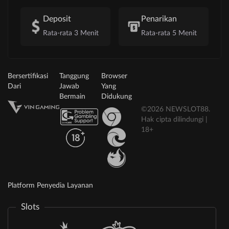
Deposit
Penarikan
Rata-rata 3 Menit
Rata-rata 5 Menit
Bersertifikasi
Tanggung
Browser
Dari
Jawab
Yang
Bermain
Didukung
©2026 NEWSLOT88.
Hak cipta dilindungi |
18+
Platform Penyedia Layanan
Slots