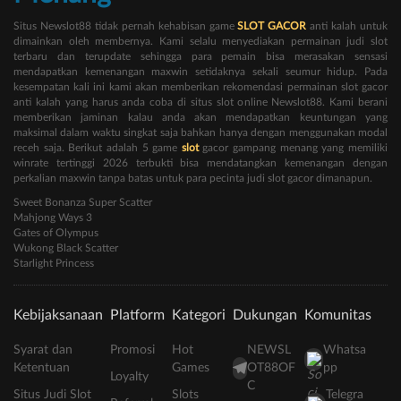
Situs Newslot88 tidak pernah kehabisan game
SLOT GACOR
anti kalah untuk
dimainkan oleh membernya. Kami selalu menyediakan permainan judi slot
terbaru dan terupdate sehingga para pemain bisa merasakan sensasi
mendapatkan kemenangan maxwin setidaknya sekali seumur hidup. Pada
kesempatan kali ini kami akan memberikan rekomendasi permainan slot gacor
anti kalah yang harus anda coba di situs slot online Newslot88. Kami berani
memberikan jaminan kalau anda akan mendapatkan keuntungan yang
maksimal dalam waktu singkat saja bahkan hanya dengan menggunakan modal
receh saja. Berikut adalah 5 game
slot
gacor gampang menang yang memiliki
winrate tertinggi 2026 terbukti bisa mendatangkan kemenangan dengan
perkalian maxwin tanpa batas untuk para pecinta judi slot gacor dimanapun.
Sweet Bonanza Super Scatter
Mahjong Ways 3
Gates of Olympus
Wukong Black Scatter
Starlight Princess
Kebijaksanaan
Platform
Kategori
Dukungan
Komunitas
Syarat dan
Promosi
Hot
NEWSL
Whatsa
Ketentuan
Games
OT88OF
pp
Loyalty
C
Situs Judi Slot
Slots
Telegra