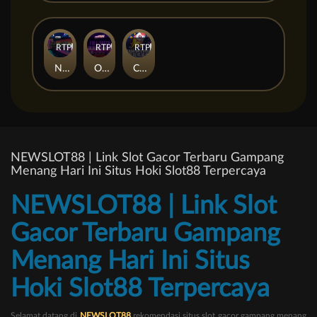
RTP
87%
RTP
87%
RTP
94%
Nyan Cat
Out Run
Cash Or Crash
NEWSLOT88 | Link Slot Gacor Terbaru Gampang
Menang Hari Ini Situs Hoki Slot88 Terpercaya
NEWSLOT88 | Link Slot
Gacor Terbaru Gampang
Menang Hari Ini Situs
Hoki Slot88 Terpercaya
Selamat datang di
NEWSLOT88
rekomendasi situs slot gacor gampang menang