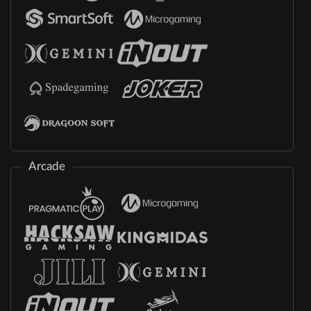
Arcade