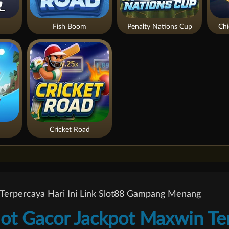
Fish Boom
Penalty Nations Cup
Chi
Cricket Road
Terpercaya Hari Ini Link Slot88 Gampang Menang
t Gacor Jackpot Maxwin Terp