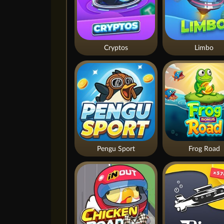
Cryptos
Limbo
Pengu Sport
Frog Road