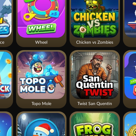
Ice
Wheel
Chicken vs Zombies
Topo Mole
Twist San Quentin