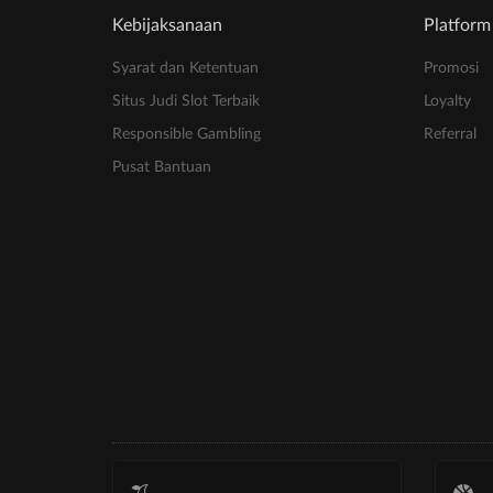
Kebijaksanaan
Platform
Syarat dan Ketentuan
Promosi
Situs Judi Slot Terbaik
Loyalty
Responsible Gambling
Referral
Pusat Bantuan