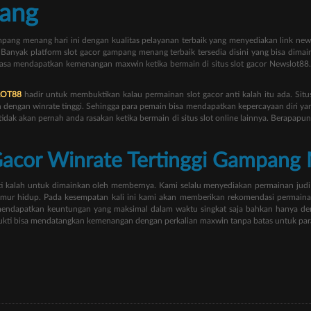
ang
pang menang hari ini dengan kualitas pelayanan terbaik yang menyediakan link new 
Banyak platform slot gacor gampang menang terbaik tersedia disini yang bisa dim
 biasa mendapatkan kemenangan maxwin ketika bermain di situs slot gacor Newslot88.
LOT88
hadir untuk membuktikan kalau permainan slot gacor anti kalah itu ada. Sit
engan winrate tinggi. Sehingga para pemain bisa mendapatkan kepercayaan diri yang
idak akan pernah anda rasakan ketika bermain di situs slot online lainnya. Berapap
acor Winrate Tertinggi Gampang
i kalah untuk dimainkan oleh membernya. Kami selalu menyediakan permainan judi 
r hidup. Pada kesempatan kali ini kami akan memberikan rekomendasi permainan s
mendapatkan keuntungan yang maksimal dalam waktu singkat saja bahkan hanya de
ukti bisa mendatangkan kemenangan dengan perkalian maxwin tanpa batas untuk para