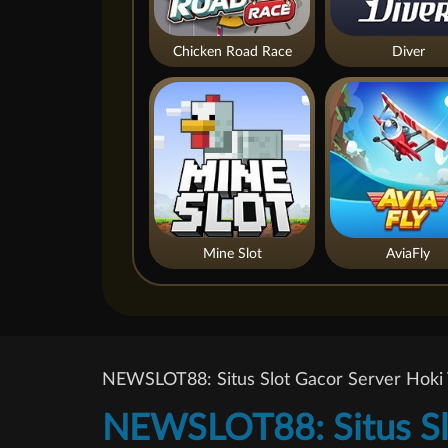
Chicken Road Race
Diver
Mine Slot
AviaFly
NEWSLOT88: Situs Slot Gacor Server Hoki 
NEWSLOT88: Situs Slo