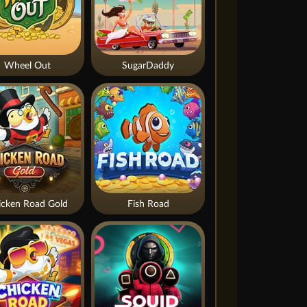
Wheel Out
SugarDaddy
icken Road Gold
Fish Road