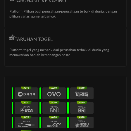
TARUHAN LIVE KASINO
Platform Pilihan bagi perusahaan-perusahaan terbaik di dunia, dengan
pilihan variasi game terbanyak
TARUHAN TOGEL
Platform togel yang menarik dari perusahan terbaik di dunia yang
menawarkan hadiah kemenangan besar