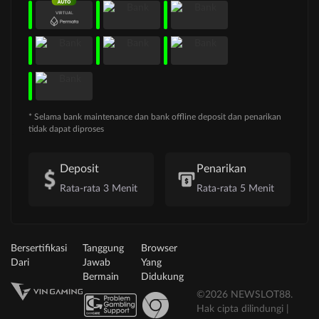
* Selama bank maintenance dan bank offline deposit dan penarikan
tidak dapat diproses
Deposit
Penarikan
Rata-rata 3 Menit
Rata-rata 5 Menit
Bersertifikasi
Tanggung
Browser
Dari
Jawab
Yang
Bermain
Didukung
©2026 NEWSLOT88.
Hak cipta dilindungi |