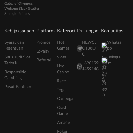
Gates of Olympus
Wukong Black Scatter
Starlight Princess
Kebijaksanaan
Platform
Kategori
Dukungan
Komunitas
Syarat dan
Promosi
Hot
NEWSL
Whatsa
Ketentuan
Games
OT88OF
pp
Loyalty
C
Situs Judi Slot
Slots
Telegra
Referral
Terbaik
+628199
m
Live
4459148
Responsible
Casino
Gambling
Race
Pusat Bantuan
Togel
Olahraga
Crash
Game
Arcade
Poker