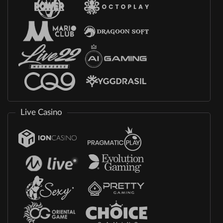
Live Casino