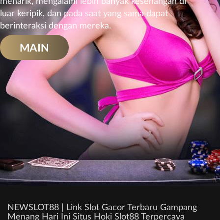
menarik, mengalami lebih banyak kesenangan di
luar keripik, dan pada saat yang sama dapat
berinteraksi dengan mereka.
MAIN
NEWSLOT88 | Link Slot Gacor Terbaru Gampang
Menang Hari Ini Situs Hoki Slot88 Terpercaya