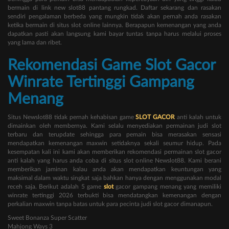
bermain di link new slot88 pantang rungkad. Daftar sekarang dan rasakan
sendiri pengalaman berbeda yang mungkin tidak akan pernah anda rasakan
ketika bermain di situs slot online lainnya. Berapapun kemenangan yang anda
dapatkan pasti akan langsung kami bayar tuntas tanpa harus melalui proses
yang lama dan ribet.
Rekomendasi Game Slot Gacor
Winrate Tertinggi Gampang
Menang
Situs Newslot88 tidak pernah kehabisan game
SLOT GACOR
anti kalah untuk
dimainkan oleh membernya. Kami selalu menyediakan permainan judi slot
terbaru dan terupdate sehingga para pemain bisa merasakan sensasi
mendapatkan kemenangan maxwin setidaknya sekali seumur hidup. Pada
kesempatan kali ini kami akan memberikan rekomendasi permainan slot gacor
anti kalah yang harus anda coba di situs slot online Newslot88. Kami berani
memberikan jaminan kalau anda akan mendapatkan keuntungan yang
maksimal dalam waktu singkat saja bahkan hanya dengan menggunakan modal
receh saja. Berikut adalah 5 game
slot
gacor gampang menang yang memiliki
winrate tertinggi 2026 terbukti bisa mendatangkan kemenangan dengan
perkalian maxwin tanpa batas untuk para pecinta judi slot gacor dimanapun.
Sweet Bonanza Super Scatter
Mahjong Ways 3