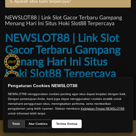
5. Apakah situs kami terpercaya?
NEWSLOT88 | Link Slot Gacor Terbaru Gampang
Menang Hari Ini Situs Hoki Slot88 Terpercaya
NEWSLOT88 | Link Slot
Gacor Terbaru Gampang
Menang Hari Ini Situs
Hoki Slot88 Terpercaya
Pengaturan Cookies NEWSLOT88
Selamat datang di
NEWSLOT88
rekomendasi situs slot gacor gampang menang
hari ini dengan kualitas pelayanan terbaik yang menyediakan link new slot88
NEWSLOT88 menggunakan cookies penting agar situs dapat berjalan dengan baik.
terpanas 2026. Newslot88 dikenal sebagai situs slot gacor anti kalah yang
Dengan persetujuan Anda, kami juga dapat menggunakan cookies analitik untuk
mudah meraih keuntungan dalam waktu singkat. Banyak platform slot gacor
memahami penggunaan situs, meningkatkan performa, serta memberikan
gampang menang terbaik tersedia disini yang bisa dimainkan tanpa harus
pengalaman yang lebih nyaman. Silakan membaca
Kebijakan Privasi NEWSLOT88
mengeluarkan modal yang besar. Sudah banyak pecinta judi slot gacor diluar
untuk informasi lebih lanjut.
sana yang merasakan sensasi luar biasa mendapatkan kemenangan maxwin
ketika bermain di situs slot gacor Newslot88. Jadi dengan begitu anda tidak
Tolak
Atur Cookies
Terima Semua
perlu lagi ragu untuk bermain dan meraih kemenangan bersama dengan kami
sekarang juga.
Beranda
Promosi
Masuk
Hub. Kami
Akun Saya