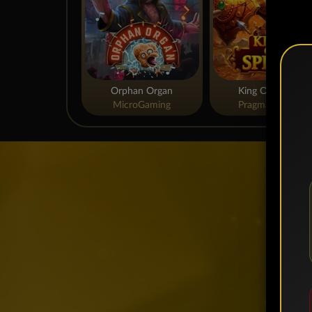
Orphan Organ
King Of Spears
MicroGaming
Pragmatic Play