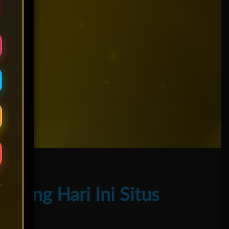
nang Hari Ini Situs