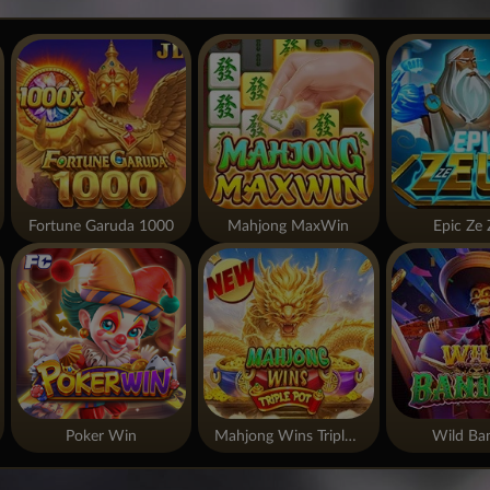
Fortune Garuda 1000
Mahjong MaxWin
Epic Ze
Poker Win
Mahjong Wins Triple Pot
Wild Ba