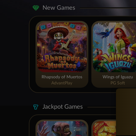
New Games
Rhapsody of Muertos
Wings of Iguazu
AdvantPlay
PG Soft
Jackpot Games