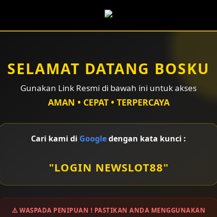
SELAMAT DATANG BOSKU
Anaconda Gold
9 Masks of Fire™ HyperSpins™
Pragmatic Play
MicroGaming
Gunakan Link Resmi di bawah ini untuk akses
AMAN • CEPAT • TERPERCAYA
Cari kami di
Google
dengan kata kunci :
"LOGIN NEWSLOT88"
⚠️ WASPADA PENIPUAN ! PASTIKAN ANDA MENGGUNAKAN