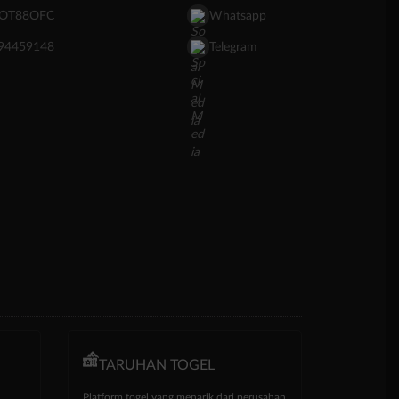
OT88OFC
Whatsapp
94459148
Telegram
TARUHAN TOGEL
Platform togel yang menarik dari perusahan