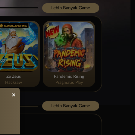
Lebih Banyak Game
Ze Zeus
Pandemic Rising
Hacksaw
Pragmatic Play
×
Lebih Banyak Game