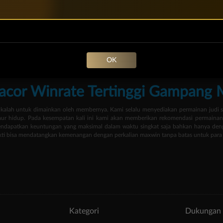
ang menang hari ini dengan kualitas pelayanan terbaik yang menyediakan link new sl
anyak platform slot gacor gampang menang terbaik tersedia disini yang bisa dimai
biasa mendapatkan kemenangan maxwin ketika bermain di situs slot gacor Newslot88. 
OT88
hadir untuk membuktikan kalau permainan slot gacor anti kalah itu ada. Situs
ngan winrate tinggi. Sehingga para pemain bisa mendapatkan kepercayaan diri yang t
OK
ak akan pernah anda rasakan ketika bermain di situs slot online lainnya. Berapapu
acor Winrate Tertinggi Gampang
 kalah untuk dimainkan oleh membernya. Kami selalu menyediakan permainan judi sl
 hidup. Pada kesempatan kali ini kami akan memberikan rekomendasi permainan slo
ndapatkan keuntungan yang maksimal dalam waktu singkat saja bahkan hanya den
kti bisa mendatangkan kemenangan dengan perkalian maxwin tanpa batas untuk para p
Kategori
Dukungan