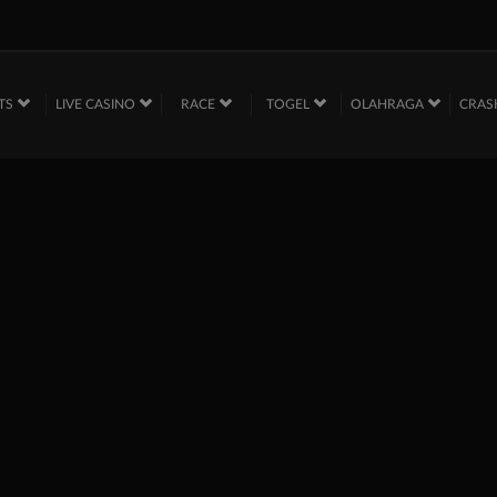
TS
LIVE CASINO
RACE
TOGEL
OLAHRAGA
CRAS