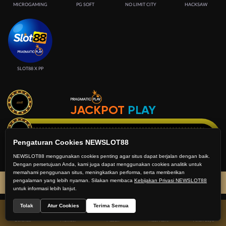
MICROGAMING
PG SOFT
NO LIMIT CITY
HACKSAW
SLOT88 X PP
JACKPOT
PLAY
IDR
12,699,883,661
Pengaturan Cookies NEWSLOT88
NEWSLOT88 menggunakan cookies penting agar situs dapat berjalan dengan baik.
Dengan persetujuan Anda, kami juga dapat menggunakan cookies analitik untuk
memahami penggunaan situs, meningkatkan performa, serta memberikan
pengalaman yang lebih nyaman. Silakan membaca
Kebijakan Privasi NEWSLOT88
Game Populer
untuk informasi lebih lanjut.
Tolak
Atur Cookies
Terima Semua
Beranda
Promosi
Masuk
Hub. Kami
Akun Saya