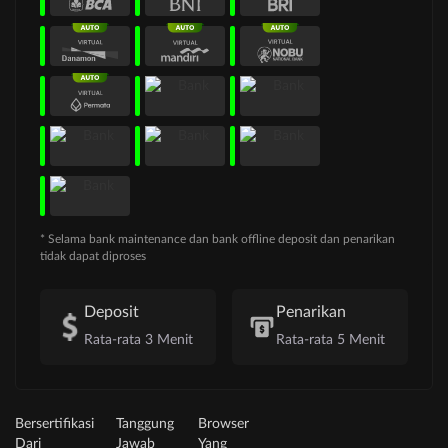
* Selama bank maintenance dan bank offline deposit dan penarikan
tidak dapat diproses
Deposit
Penarikan
Rata-rata 3 Menit
Rata-rata 5 Menit
Bersertifikasi
Tanggung
Browser
Dari
Jawab
Yang