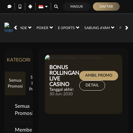
MASUK
DAFTAR
PROMO
ME
ARCADE
POKER
E-SPORTS
SABUNG AYAM
KATEGORI
BONUS
ROLLINGAN
AMBIL PROMO
Semua
LIVE
Semua
Event
CASINO
DETAIL
Promosi
Provider
Tanggal akhir:
30-Jun-2030
Semua
Promosi
Member