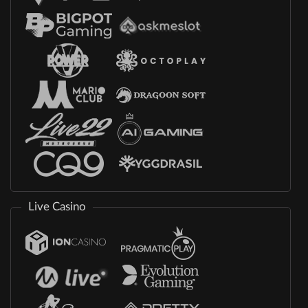
Live Casino