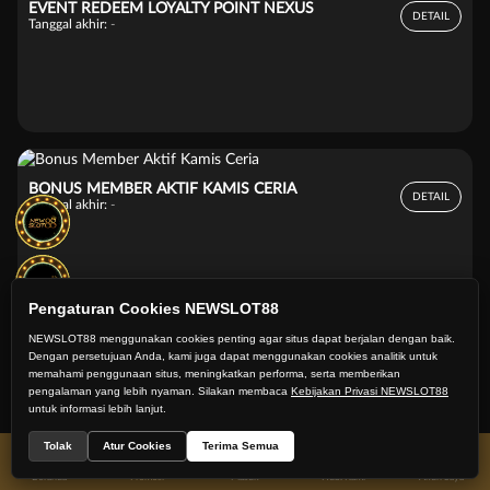
EVENT REDEEM LOYALTY POINT NEXUS
DETAIL
Tanggal akhir:
-
BONUS MEMBER AKTIF KAMIS CERIA
DETAIL
Tanggal akhir:
-
Pengaturan Cookies NEWSLOT88
NEWSLOT88 menggunakan cookies penting agar situs dapat berjalan dengan baik.
Dengan persetujuan Anda, kami juga dapat menggunakan cookies analitik untuk
LUCKY WHEEL SETIAP HARI
memahami penggunaan situs, meningkatkan performa, serta memberikan
DETAIL
Tanggal akhir:
-
pengalaman yang lebih nyaman. Silakan membaca
Kebijakan Privasi NEWSLOT88
untuk informasi lebih lanjut.
Tolak
Atur Cookies
Terima Semua
Beranda
Promosi
Masuk
Hub. Kami
Akun Saya